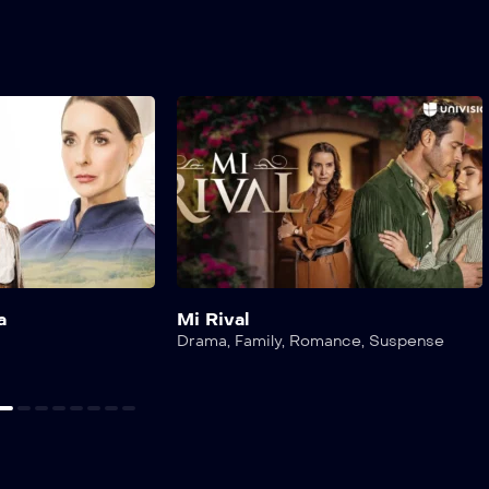
a
Mi Rival
Drama
,
Family
,
Romance
,
Suspense