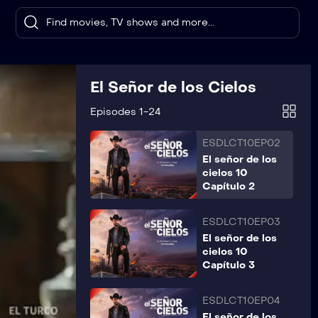
ESDLCT10EP01
El señor de los
El Señor de los Cielos
cielos 10
Capítulo 1
Episodes 1-24
ESDLCT10EP02
El señor de los
cielos 10
Capítulo 2
ESDLCT10EP03
El señor de los
cielos 10
Capítulo 3
ESDLCT10EP04
El señor de los