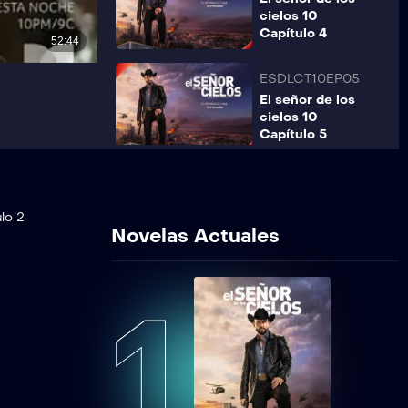
cielos 10
Capítulo 4
ESDLCT10EP05
El señor de los
cielos 10
Capítulo 5
ESDLCT10EP06
El señor de los
ulo 2
cielos 10
Novelas Actuales
Capítulo 6
ESDLCT10EP07
1
El señor de los
cielos 10
Capítulo 7
ESDLCT10EP08
El señor de los