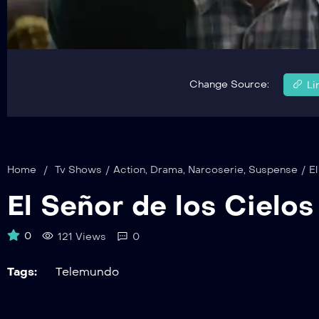
Change Source:
Li
Home
/
Tv Shows
/
Action
,
Drama
,
Narcoserie
,
Suspense
/
El
El Señor de los Cielos
0
121 Views
0
Tags:
Telemundo