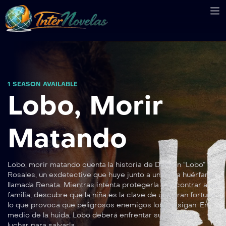
1 SEASON AVAILABLE
Lobo, Morir
Matando
Lobo, morir matando cuenta la historia de Damián “Lobo”
Rosales, un exdetective que huye junto a una niña huérfana
llamada Renata. Mientras intenta protegerla y encontrar a su
familia, descubre que la niña es la clave de una gran fortuna,
lo que provoca que peligrosos enemigos los persigan. En
medio de la huida, Lobo deberá enfrentar su pasado y
luchar para salvarla.