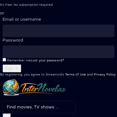
It's free. No subscription required
or
Email or username
Password
Remember me
Lost your password?
By registering, you agree to Streamvid's
Terms of Use
and
Privacy Policy