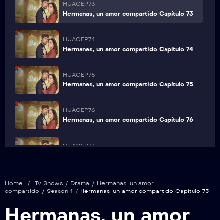
HUACEP73
Hermanas, un amor compartido Capítulo 73
HUACEP74
Hermanas, un amor compartido Capítulo 74
HUACEP75
Hermanas, un amor compartido Capítulo 75
HUACEP76
Hermanas, un amor compartido Capítulo 76
HUACEP77
Hermanas, un amor compartido Capítulo 77
HUACEP78
Home
/
Tv Shows
/
Drama
/
Hermanas, un amor
Hermanas, un amor compartido Capítulo 78
compartido
/
Season 1
/
Hermanas, un amor compartido Capítulo 73
Hermanas, un amor
HUACEP79