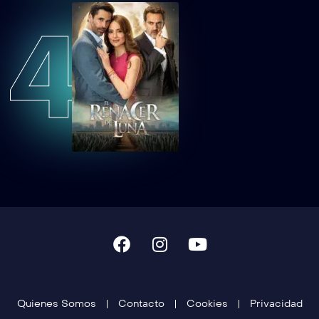
4
HUACEP67
Hermanas, un amor compartido Capítulo 67
HUACEP68
Hermanas, un amor compartido Capítulo 68
HUACEP69
Hermanas, un amor compartido Capítulo 69
HUACEP70
Hermanas, un amor compartido Capítulo 70
HUACEP71
Hermanas, un amor compartido Capítulo 71
HUACEP72
Hermanas, un amor compartido Capítulo 72
Quienes Somos
Contacto
Cookies
Privacidad