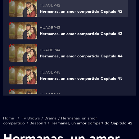
HUACEP42
Hermanas, un amor compartido Capítulo 42
HUACEP43
Hermanas, un amor compartido Capítulo 43
HUACEP44
Hermanas, un amor compartido Capítulo 44
HUACEP45
Hermanas, un amor compartido Capítulo 45
HUACEP46
Hermanas, un amor compartido Capítulo 46
HUACEP47
Home
/
Tv Shows
/
Drama
/
Hermanas, un amor
compartido
/
Season 1
/
Hermanas, un amor compartido Capítulo 42
Hermanas, un amor compartido Capítulo 47
Hermanas, un amor