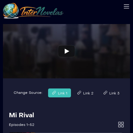
MREP41
Mi Rival Capítulo 41
MREP42
Mi Rival Capítulo 42
MREP43
Mi Rival Capítulo 43
MREP44
Mi Rival Capítulo 44
Change Source:
Link 1
Link 2
Link 3
MREP45
Mi Rival Capítulo 45
Mi Rival
MREP46
Mi Rival Capítulo 46
Episodes 1-52