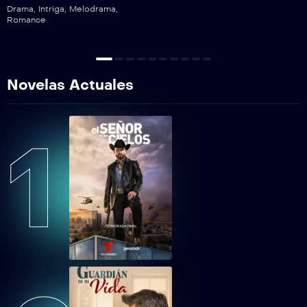
Drama
,
Intriga
,
Melodrama
,
Romance
Novelas Actuales
1