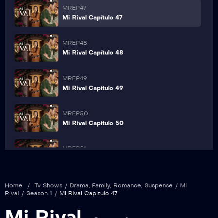
MREP47
Mi Rival Capítulo 47
MREP48
Mi Rival Capítulo 48
MREP49
Mi Rival Capítulo 49
MREP50
Mi Rival Capítulo 50
MREP51
Mi Rival Capítulo 51
MREP52
Home
/
Tv Shows
/
Drama
,
Family
,
Romance
,
Suspense
/
Mi
Mi Rival Capítulo 52
Rival
/
Season 1
/
Mi Rival Capítulo 47
Mi Rival