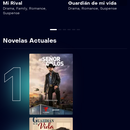
Mi Rival
Guardián de mi vida
Drama
,
Family
,
Romance
,
Drama
,
Romance
,
Suspense
Suspense
LMMEP65
Lobo, Morir Matando Capítulo 65
LMMEP66
Novelas Actuales
Lobo, Morir Matando Capítulo 66
LMMEP67
1
Lobo, Morir Matando Capítulo 67
LMMEP68
Lobo, Morir Matando Capítulo 68
LMMEP69
Lobo, Morir Matando Capítulo 69
LMMEP70
Lobo, Morir Matando Capítulo 70