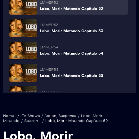
LMMEP52
Lobo, Morir Matando Capítulo 52
LMMEP53
Lobo, Morir Matando Capítulo 53
LMMEP54
Lobo, Morir Matando Capítulo 54
LMMEP55
Lobo, Morir Matando Capítulo 55
LMMEP56
Lobo, Morir Matando Capítulo 56
LMMEP57
Home
/
Tv Shows
/
Action
,
Suspense
/
Lobo, Morir
Lobo, Morir Matando Capítulo 57
Matando
/
Season 1
/
Lobo, Morir Matando Capítulo 52
Lobo, Morir
LMMEP58