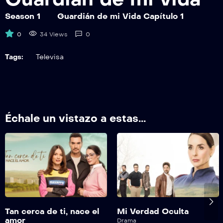
GDMV07
Guardián de mi Vida Capítulo 7
Season 1
Guardián de mi Vida Capítulo 1
0
34 Views
0
GDMV08
Guardián de mi Vida Capítulo 8
Tags:
Televisa
GDMV09
Guardián de mi Vida Capítulo 9
GDMV10
Échale un vistazo a estas...
Guardián de mi Vida Capítulo 10
GDMV011
Guardián de mi Vida Capítulo 11
GDMV012
Guardián de mi Vida Capítulo 12
Tan cerca de ti, nace el
Mi Verdad Oculta
GDMV013
amor
Drama