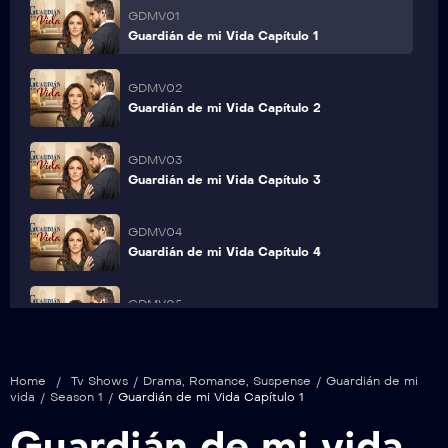
GDMV01
Guardián de mi Vida Capítulo 1
GDMV02
Guardián de mi Vida Capítulo 2
GDMV03
Guardián de mi Vida Capítulo 3
GDMV04
Guardián de mi Vida Capítulo 4
GDMV05
Guardián de mi Vida Capítulo 5
GDMV06
Home
/
Tv Shows
/
Drama
,
Romance
,
Suspense
/
Guardián de mi
Guardián de mi Vida Capítulo 6
vida
/
Season 1
/
Guardián de mi Vida Capítulo 1
Guardián de mi vida