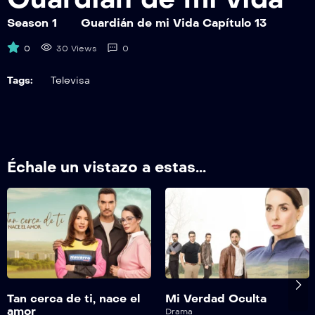
GDMV19
Guardián de mi Vida Capítulo 19
Season 1
Guardián de mi Vida Capítulo 13
0
30 Views
0
GDMV20
Guardián de mi Vida Capítulo 20
Tags:
Televisa
GDMV21
Guardián de mi Vida Capítulo 21
GDMV22
Échale un vistazo a estas...
Guardián de mi Vida Capítulo 22
GDMV23
Guardián de mi Vida Capítulo 23
GDMV24
Guardián de mi Vida Capítulo 24
Tan cerca de ti, nace el
Mi Verdad Oculta
GDMV25
amor
Drama