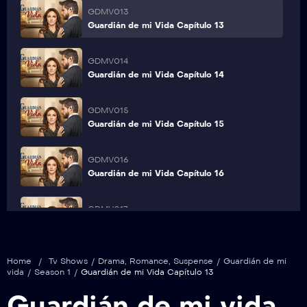
GDMV013
Guardián de mi Vida Capítulo 13
GDMV014
Guardián de mi Vida Capítulo 14
GDMV015
Guardián de mi Vida Capítulo 15
GDMV016
Guardián de mi Vida Capítulo 16
GDMV017
Guardián de mi Vida Capítulo 17
GDMV018
Home
/
Tv Shows
/
Drama
,
Romance
,
Suspense
/
Guardián de mi
Guardián de mi Vida Capítulo 18
vida
/
Season 1
/
Guardián de mi Vida Capítulo 13
Guardián de mi vida