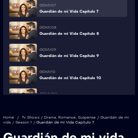
GDMV07
Guardián de mi Vida Capítulo 7
GDMV08
Guardián de mi Vida Capítulo 8
GDMV09
Guardián de mi Vida Capítulo 9
GDMV10
Guardián de mi Vida Capítulo 10
GDMV011
Guardián de mi Vida Capítulo 11
GDMV012
Home
/
Tv Shows
/
Drama
,
Romance
,
Suspense
/
Guardián de mi
vida
/
Season 1
/
Guardián de mi Vida Capítulo 7
Guardián de mi Vida Capítulo 12
Guardián de mi vida