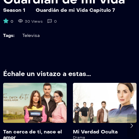
GDMV013
Guardián de mi Vida Capítulo 13
Season 1
Guardián de mi Vida Capítulo 7
0
30 Views
0
GDMV014
Guardián de mi Vida Capítulo 14
Tags:
Televisa
GDMV015
Guardián de mi Vida Capítulo 15
GDMV016
Échale un vistazo a estas...
Guardián de mi Vida Capítulo 16
GDMV017
Guardián de mi Vida Capítulo 17
GDMV018
Guardián de mi Vida Capítulo 18
Tan cerca de ti, nace el
Mi Verdad Oculta
GDMV19
amor
Drama