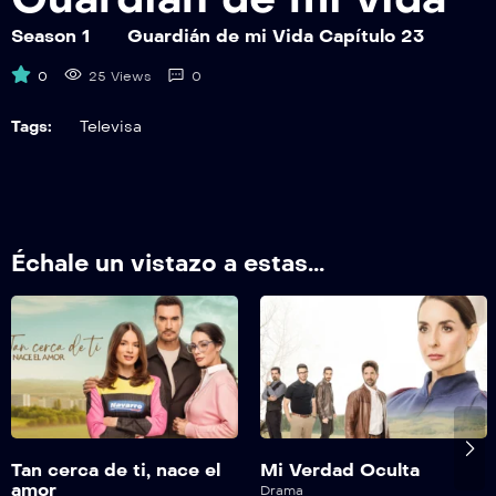
GDMV29
Guardián de mi Vida Capítulo 29
Season 1
Guardián de mi Vida Capítulo 23
0
25 Views
0
GDMV30
Guardián de mi Vida Capítulo 30
Tags:
Televisa
GDMVEP31
Guardián de mi Vida Capítulo 31
GDMVEP32
Échale un vistazo a estas...
Guardián de mi Vida Capítulo 32
GDMVEP33
Guardián de mi Vida Capítulo 33
GDMVEP34
Guardián de mi Vida Capítulo 34
Tan cerca de ti, nace el
Mi Verdad Oculta
GDMVEP35
amor
Drama