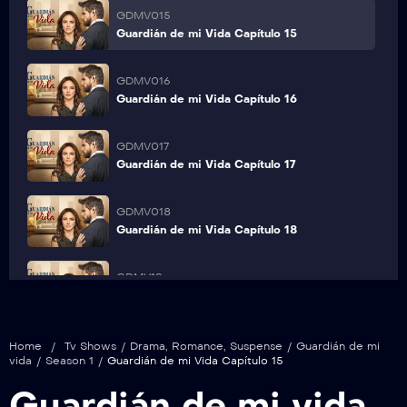
GDMV015
Guardián de mi Vida Capítulo 15
GDMV016
Guardián de mi Vida Capítulo 16
GDMV017
Guardián de mi Vida Capítulo 17
GDMV018
Guardián de mi Vida Capítulo 18
GDMV19
Guardián de mi Vida Capítulo 19
GDMV20
Home
/
Tv Shows
/
Drama
,
Romance
,
Suspense
/
Guardián de mi
vida
/
Season 1
/
Guardián de mi Vida Capítulo 15
Guardián de mi Vida Capítulo 20
Guardián de mi vida