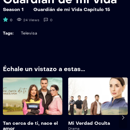
GDMV21
Guardián de mi Vida Capítulo 21
Season 1
Guardián de mi Vida Capítulo 15
0
24 Views
0
GDMV22
Guardián de mi Vida Capítulo 22
Tags:
Televisa
GDMV23
Guardián de mi Vida Capítulo 23
GDMV24
Échale un vistazo a estas...
Guardián de mi Vida Capítulo 24
GDMV25
Guardián de mi Vida Capítulo 25
GDMV26
Guardián de mi Vida Capítulo 26
Tan cerca de ti, nace el
Mi Verdad Oculta
GDMV27
amor
Drama