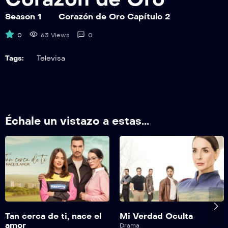
CDOEP08
Corazón de Oro Capítulo 8
Season 1
Corazón de Oro Capítulo 2
0
63 Views
0
CDOEP09
Corazón de Oro Capítulo 9
Tags:
Televisa
CDOEP10
Corazón de Oro Capítulo 10
CDOEP11
Échale un vistazo a estas...
Corazón de Oro Capítulo 11
CDOEP12
Corazón de Oro Capítulo 12
CDOEP13
Corazón de Oro Capítulo 13
Tan cerca de ti, nace el
Mi Verdad Oculta
CDOEP14
amor
Drama