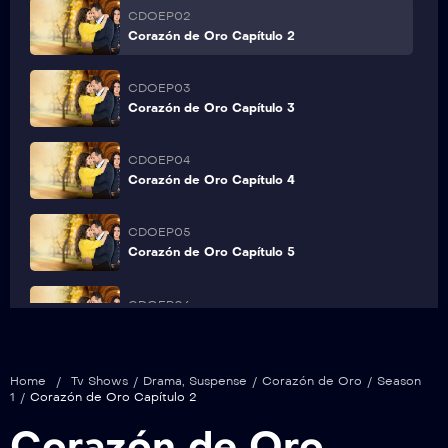
CDOEP02
Corazón de Oro Capítulo 2
CDOEP03
Corazón de Oro Capítulo 3
CDOEP04
Corazón de Oro Capítulo 4
CDOEP05
Corazón de Oro Capítulo 5
CDOEP06
Corazón de Oro Capítulo 6
CDOEP07
Home
/
Tv Shows
/
Drama
,
Suspense
/
Corazón de Oro
/
Season
Corazón de Oro Capítulo 7
1
/
Corazón de Oro Capítulo 2
Corazón de Oro