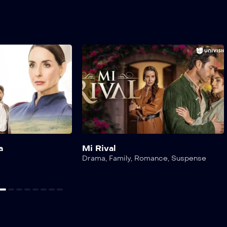
a
Mi Rival
Drama
,
Family
,
Romance
,
Suspense