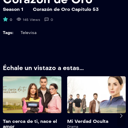
CDOEP59
Corazón de Oro Capítulo 59
Season 1
Corazón de Oro Capítulo 53
0
145 Views
0
CDOEP60
Corazón de Oro Capítulo 60
Tags:
Televisa
CDOEP61
Corazón de Oro Capítulo 61
CDOEP62
Échale un vistazo a estas...
Corazón de Oro Capítulo 62
CDOEP63
Corazón de Oro Capítulo 63
CDOEP64
Corazón de Oro Capítulo 64
Tan cerca de ti, nace el
Mi Verdad Oculta
CDOEP65
amor
Drama