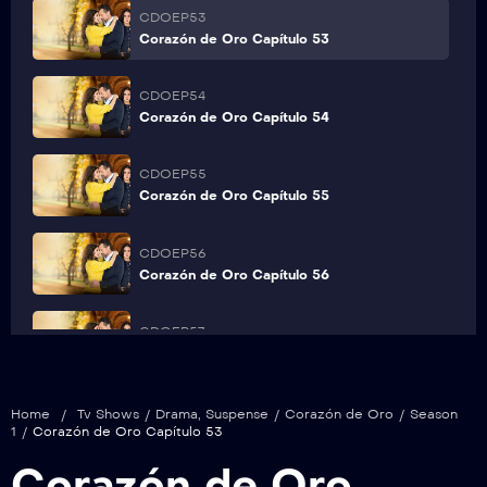
CDOEP53
Corazón de Oro Capítulo 53
CDOEP54
Corazón de Oro Capítulo 54
CDOEP55
Corazón de Oro Capítulo 55
CDOEP56
Corazón de Oro Capítulo 56
CDOEP57
Corazón de Oro Capítulo 57
CDOEP58
Home
/
Tv Shows
/
Drama
,
Suspense
/
Corazón de Oro
/
Season
Corazón de Oro Capítulo 58
1
/
Corazón de Oro Capítulo 53
Corazón de Oro