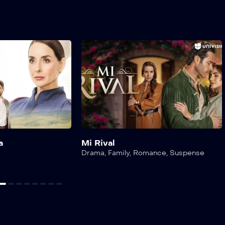
a
Mi Rival
Drama
,
Family
,
Romance
,
Suspense