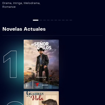
Drama
,
Intriga
,
Melodrama
,
Romance
Novelas Actuales
1