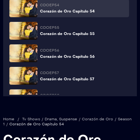
CDOEP54
Corazón de Oro Capítulo 54
CDOEP55
Corazón de Oro Capítulo 55
CDOEP56
Corazón de Oro Capítulo 56
CDOEP57
Corazón de Oro Capítulo 57
CDOEP58
Corazón de Oro Capítulo 58
CDOEP59
Home
/
Tv Shows
/
Drama
,
Suspense
/
Corazón de Oro
/
Season
Corazón de Oro Capítulo 59
1
/
Corazón de Oro Capítulo 54
Corazón de Oro