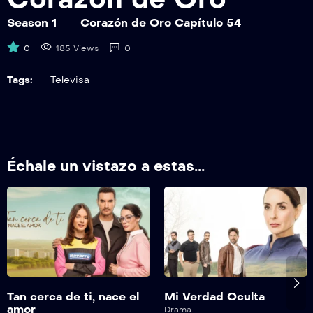
CDOEP60
Corazón de Oro Capítulo 60
Season 1
Corazón de Oro Capítulo 54
0
185 Views
0
CDOEP61
Corazón de Oro Capítulo 61
Tags:
Televisa
CDOEP62
Corazón de Oro Capítulo 62
CDOEP63
Échale un vistazo a estas...
Corazón de Oro Capítulo 63
CDOEP64
Corazón de Oro Capítulo 64
CDOEP65
Corazón de Oro Capítulo 65
Tan cerca de ti, nace el
Mi Verdad Oculta
CDOEP66
amor
Drama