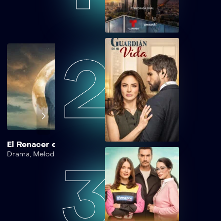
Matando
Capítulo 7
LMMEP08
2
Lobo, Morir
Matando
Capítulo 8
LMMEP09
Lobo, Morir
Matando
Capítulo 9
El Renacer de Luna
Dinastía Casillas
LMMEP10
Drama
,
Melodrama
,
Romance
,
Suspense
Action
,
Drama
3
Lobo, Morir
Matando
Capítulo 10
LMMEP11
Lobo, Morir