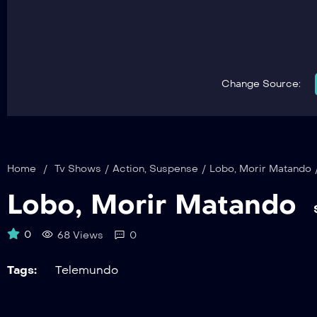
Change Source:
Home
/
Tv Shows
/
Action
,
Suspense
/
Lobo, Morir Matando
Lobo, Morir Matando
0
68 Views
0
Tags:
Telemundo