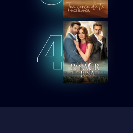
Matando
Capítulo 11
LMMEP12
4
Lobo, Morir
Matando
Capítulo 12
LMMEP13
Lobo, Morir
Matando
Capítulo 13
LMMEP14
Lobo, Morir
Matando
Capítulo 14
LMMEP15
Lobo, Morir