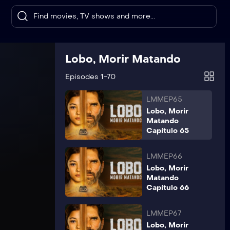
Matando
Capítulo 63
LMMEP64
Lobo, Morir
Lobo, Morir Matando
Matando
Capítulo 64
Episodes 1-70
LMMEP65
Lobo, Morir
Matando
Capítulo 65
LMMEP66
Lobo, Morir
Matando
Capítulo 66
LMMEP67
Lobo, Morir