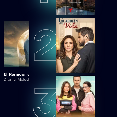
2
El Renacer de Luna
Dinastía Casillas
Drama
,
Melodrama
,
Romance
,
Suspense
Action
,
Drama
3