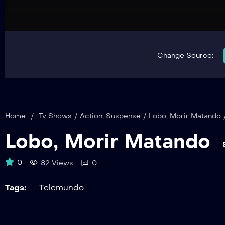
Change Source:
Home
/
Tv Shows
/
Action
,
Suspense
/
Lobo, Morir Matando
Lobo, Morir Matando
0
82 Views
0
Tags:
Telemundo