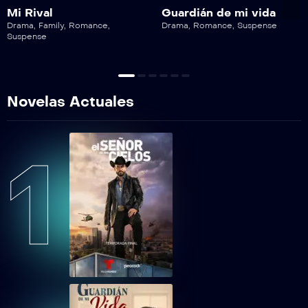
Lobo, Morir Matando Capítulo 15
Mi Rival
Guardián de mi vida
Drama
,
Family
,
Romance
,
Drama
,
Romance
,
Suspense
Suspense
LMMEP16
Lobo, Morir Matando Capítulo 16
LMMEP17
Novelas Actuales
Lobo, Morir Matando Capítulo 17
LMMEP18
1
Lobo, Morir Matando Capítulo 18
LMMEP19
Lobo, Morir Matando Capítulo 19
LMMEP20
Lobo, Morir Matando Capítulo 20
LMMEP21
Lobo, Morir Matando Capítulo 21