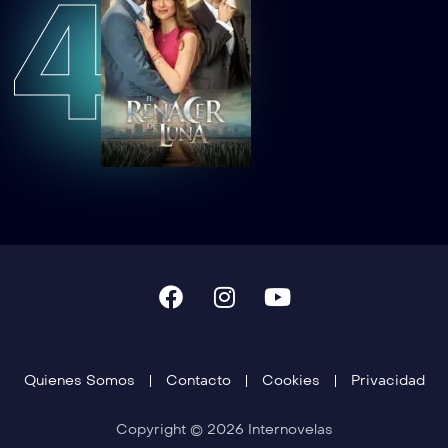
4
LMMEP28
Lobo, Morir Matando Capítulo 28
LMMEP29
Lobo, Morir Matando Capítulo 29
LMMEP30
Lobo, Morir Matando Capítulo 30
LMMEP31
Lobo, Morir Matando Capítulo 31
LMMEP32
Lobo, Morir Matando Capítulo 32
Quienes Somos
Contacto
Cookies
Privacidad
LMMEP33
Lobo, Morir Matando Capítulo 33
Copyright © 2026 Internovelas