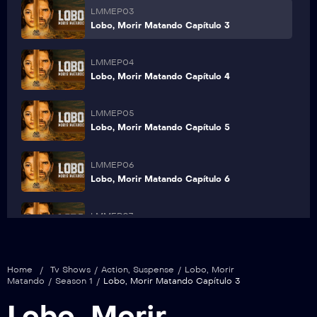
LMMEP03
Lobo, Morir Matando Capítulo 3
LMMEP04
Lobo, Morir Matando Capítulo 4
LMMEP05
Lobo, Morir Matando Capítulo 5
LMMEP06
Lobo, Morir Matando Capítulo 6
LMMEP07
Lobo, Morir Matando Capítulo 7
LMMEP08
Home
/
Tv Shows
/
Action
,
Suspense
/
Lobo, Morir
Lobo, Morir Matando Capítulo 8
Matando
/
Season 1
/
Lobo, Morir Matando Capítulo 3
Lobo, Morir