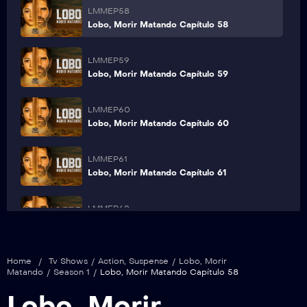
LMMEP58
Lobo, Morir Matando Capítulo 58
LMMEP59
Lobo, Morir Matando Capítulo 59
LMMEP60
Lobo, Morir Matando Capítulo 60
LMMEP61
Lobo, Morir Matando Capítulo 61
LMMEP62
Lobo, Morir Matando Capítulo 62
LMMEP63
Home
/
Tv Shows
/
Action
,
Suspense
/
Lobo, Morir
Lobo, Morir Matando Capítulo 63
Matando
/
Season 1
/
Lobo, Morir Matando Capítulo 58
Lobo, Morir