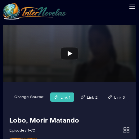
LMMEP61
Lobo, Morir Matando Capítulo 61
LMMEP62
Lobo, Morir Matando Capítulo 62
LMMEP63
Lobo, Morir Matando Capítulo 63
LMMEP64
Lobo, Morir Matando Capítulo 64
Change Source:
Link 1
Link 2
Link 3
LMMEP65
Lobo, Morir Matando Capítulo 65
Lobo, Morir Matando
LMMEP66
Episodes 1-70
Lobo, Morir Matando Capítulo 66