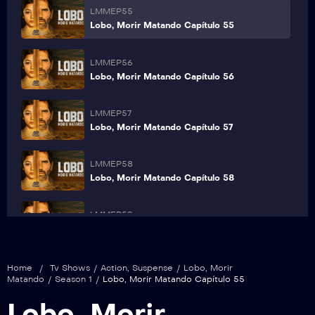
LMMEP55
Lobo, Morir Matando Capítulo 55
LMMEP56
Lobo, Morir Matando Capítulo 56
LMMEP57
Lobo, Morir Matando Capítulo 57
LMMEP58
Lobo, Morir Matando Capítulo 58
LMMEP59
Lobo, Morir Matando Capítulo 59
LMMEP60
Home
/
Tv Shows
/
Action
,
Suspense
/
Lobo, Morir
Lobo, Morir Matando Capítulo 60
Matando
/
Season 1
/
Lobo, Morir Matando Capítulo 55
Lobo, Morir