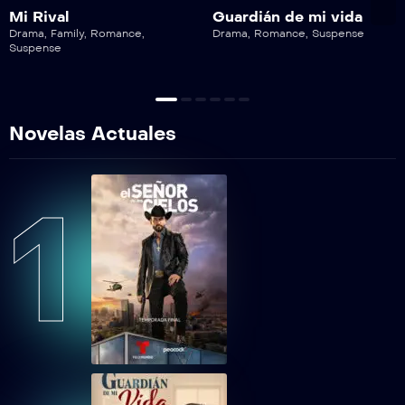
Lobo, Morir Matando Capítulo 67
Mi Rival
Guardián de mi vida
Drama
,
Family
,
Romance
,
Drama
,
Romance
,
Suspense
Suspense
LMMEP68
Lobo, Morir Matando Capítulo 68
LMMEP69
Novelas Actuales
Lobo, Morir Matando Capítulo 69
LMMEP70
1
Lobo, Morir Matando Capítulo 70