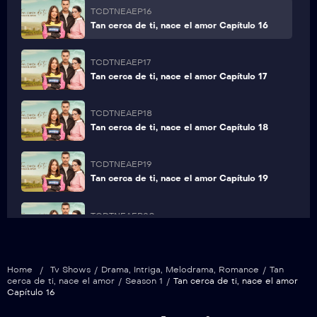
TCDTNEAEP16
Tan cerca de ti, nace el amor Capítulo 16
TCDTNEAEP17
Tan cerca de ti, nace el amor Capítulo 17
TCDTNEAEP18
Tan cerca de ti, nace el amor Capítulo 18
TCDTNEAEP19
Tan cerca de ti, nace el amor Capítulo 19
TCDTNEAEP20
Tan cerca de ti, nace el amor Capítulo 20
TCDTNEAEP21
Home
/
Tv Shows
/
Drama
,
Intriga
,
Melodrama
,
Romance
/
Tan
Tan cerca de ti, nace el amor Capítulo 21
cerca de ti, nace el amor
/
Season 1
/
Tan cerca de ti, nace el amor
Capítulo 16