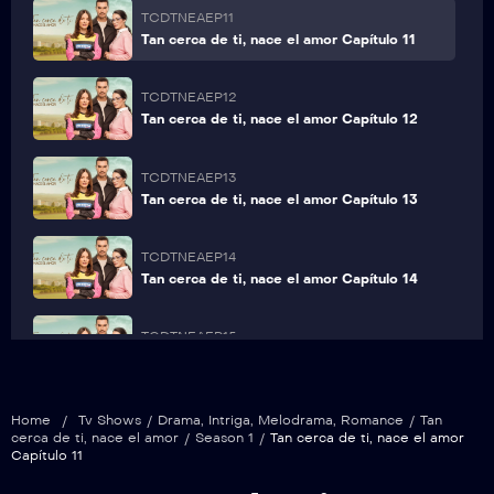
TCDTNEAEP11
Tan cerca de ti, nace el amor Capítulo 11
TCDTNEAEP12
Tan cerca de ti, nace el amor Capítulo 12
TCDTNEAEP13
Tan cerca de ti, nace el amor Capítulo 13
TCDTNEAEP14
Tan cerca de ti, nace el amor Capítulo 14
TCDTNEAEP15
Tan cerca de ti, nace el amor Capítulo 15
TCDTNEAEP16
Home
/
Tv Shows
/
Drama
,
Intriga
,
Melodrama
,
Romance
/
Tan
Tan cerca de ti, nace el amor Capítulo 16
cerca de ti, nace el amor
/
Season 1
/
Tan cerca de ti, nace el amor
Capítulo 11