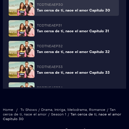
TCDTNEAEP30
Tan cerca de ti, nace el amor Capítulo 30
TCDTNEAEP31
Tan cerca de ti, nace el amor Capítulo 31
TCDTNEAEP32
Tan cerca de ti, nace el amor Capítulo 32
TCDTNEAEP33
Tan cerca de ti, nace el amor Capítulo 33
TCDTNEAEP34
Tan cerca de ti, nace el amor Capítulo 34
TCDTNEAEP35
Home
/
Tv Shows
/
Drama
,
Intriga
,
Melodrama
,
Romance
/
Tan
Tan cerca de ti, nace el amor Capítulo 35
cerca de ti, nace el amor
/
Season 1
/
Tan cerca de ti, nace el amor
Capítulo 30