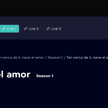
Link 1
Link 2
Link 3
n cerca de ti, nace el amor
/
Season 1
/
Tan cerca de ti, nace el 
el amor
Season 1