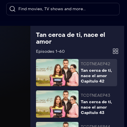
TCDTNEAEP40
Tan cerca de ti,
nace el amor
Capítulo 40
TCDTNEAEP41
Tan cerca de ti, nace el
Tan cerca de ti,
amor
nace el amor
Capítulo 41
Episodes 1-60
TCDTNEAEP42
Tan cerca de ti,
nace el amor
Capítulo 42
TCDTNEAEP43
Tan cerca de ti,
nace el amor
Capítulo 43
TCDTNEAEP44