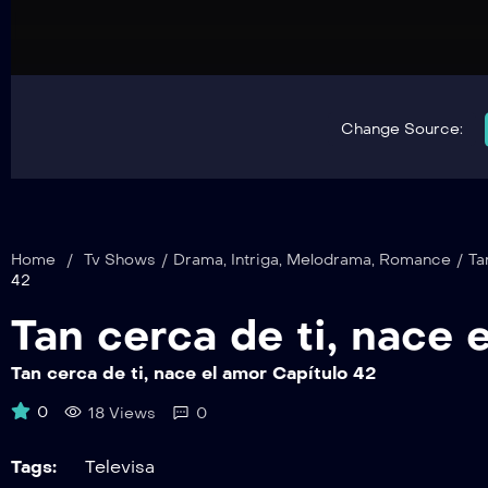
Change Source:
Home
/
Tv Shows
/
Drama
,
Intriga
,
Melodrama
,
Romance
/
Ta
42
Tan cerca de ti, nace 
Tan cerca de ti, nace el amor Capítulo 42
0
18 Views
0
Tags:
Televisa