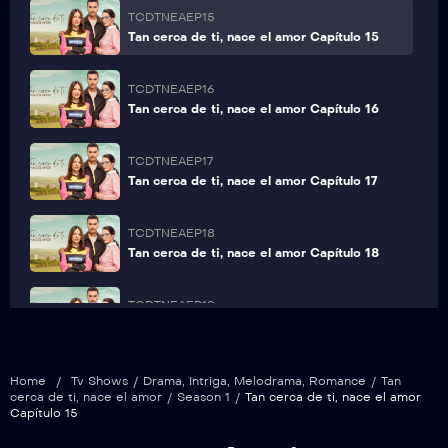
TCDTNEAEP15
Tan cerca de ti, nace el amor Capítulo 15
TCDTNEAEP16
Tan cerca de ti, nace el amor Capítulo 16
TCDTNEAEP17
Tan cerca de ti, nace el amor Capítulo 17
TCDTNEAEP18
Tan cerca de ti, nace el amor Capítulo 18
TCDTNEAEP19
Tan cerca de ti, nace el amor Capítulo 19
TCDTNEAEP20
Home
/
Tv Shows
/
Drama
,
Intriga
,
Melodrama
,
Romance
/
Tan
cerca de ti, nace el amor
/
Season 1
/
Tan cerca de ti, nace el amor
Tan cerca de ti, nace el amor Capítulo 20
Capítulo 15