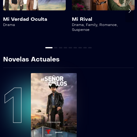
Tan cerca de ti, nace el amor Capítulo 27
TCDTNEAEP28
Mi Verdad Oculta
Mi Rival
Tan cerca de ti, nace el amor Capítulo 28
Drama
Drama
,
Family
,
Romance
,
Suspense
TCDTNEAEP29
Tan cerca de ti, nace el amor Capítulo 29
Novelas Actuales
TCDTNEAEP30
Tan cerca de ti, nace el amor Capítulo 30
1
TCDTNEAEP31
Tan cerca de ti, nace el amor Capítulo 31
TCDTNEAEP32
Tan cerca de ti, nace el amor Capítulo 32
TCDTNEAEP33
Tan cerca de ti, nace el amor Capítulo 33