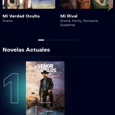
Tan cerca de ti, nace el amor Capítulo 59
TCDTNEAEP60
Mi Verdad Oculta
Mi Rival
Tan cerca de ti, nace el amor Capítulo 60
Drama
Drama
,
Family
,
Romance
,
Suspense
Novelas Actuales
1