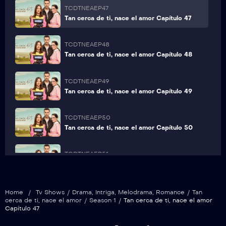
TCDTNEAEP47
Tan cerca de ti, nace el amor Capítulo 47
TCDTNEAEP48
Tan cerca de ti, nace el amor Capítulo 48
TCDTNEAEP49
Tan cerca de ti, nace el amor Capítulo 49
TCDTNEAEP50
Tan cerca de ti, nace el amor Capítulo 50
TCDTNEAEP51
Tan cerca de ti, nace el amor Capítulo 51
TCDTNEAEP52
Home
/
Tv Shows
/
Drama
,
Intriga
,
Melodrama
,
Romance
/
Tan
Tan cerca de ti, nace el amor Capítulo 52
cerca de ti, nace el amor
/
Season 1
/
Tan cerca de ti, nace el amor
Capítulo 47