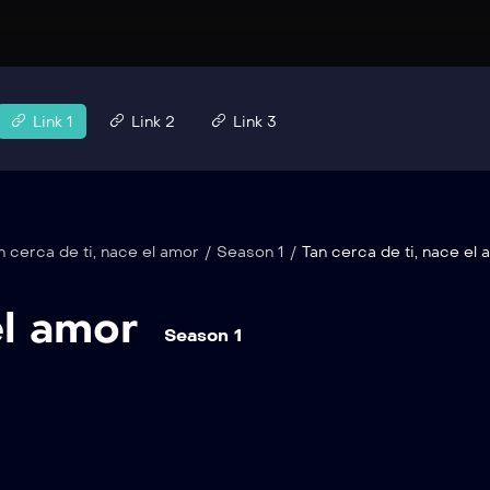
Link 1
Link 2
Link 3
n cerca de ti, nace el amor
/
Season 1
/
Tan cerca de ti, nace el 
el amor
Season 1