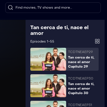
Tan cerca de ti,
nace el amor
Capítulo 27
TCDTNEAEP28
Tan cerca de ti, nace el
Tan cerca de ti,
amor
nace el amor
Capítulo 28
Episodes 1-55
TCDTNEAEP29
Tan cerca de ti,
nace el amor
Capítulo 29
TCDTNEAEP30
Tan cerca de ti,
nace el amor
Capítulo 30
TCDTNEAEP31