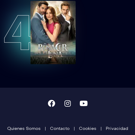
4
TCDTNEAEP59
Tan cerca de ti, nace el amor Capítulo 59
TCDTNEAEP60
Tan cerca de ti, nace el amor Capítulo 60
Quienes Somos
Contacto
Cookies
Privacidad