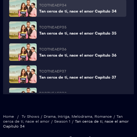
TCDTNEAEP34
Tan cerca de ti, nace el amor Capítulo 34
TCDTNEAEP35
Tan cerca de ti, nace el amor Capítulo 35
TCDTNEAEP36
Tan cerca de ti, nace el amor Capítulo 36
TCDTNEAEP37
Tan cerca de ti, nace el amor Capítulo 37
TCDTNEAEP38
Tan cerca de ti, nace el amor Capítulo 38
TCDTNEAEP39
Home
/
Tv Shows
/
Drama
,
Intriga
,
Melodrama
,
Romance
/
Tan
Tan cerca de ti, nace el amor Capítulo 39
cerca de ti, nace el amor
/
Season 1
/
Tan cerca de ti, nace el amor
Capítulo 34